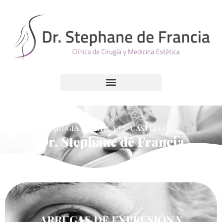
Ir
al
contenido
CIRUGÍA PLÁSTICA
MEDICINA ESTÉTICA
CIRUGIA ESTÉTICA EN CASTELLÓN
Dr. Stephane de Francia
ARRUGAS DE EXPRESIÓN Y