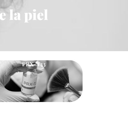
 la piel
PRX-T33