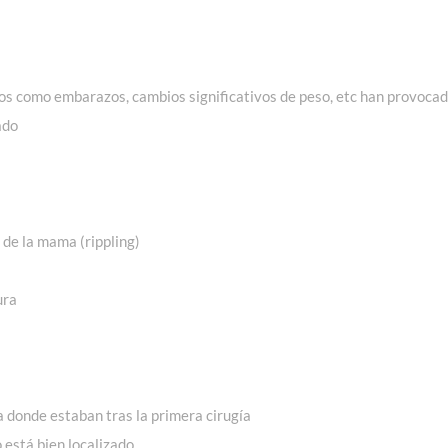
tos como embarazos, cambios significativos de peso, etc han provoca
ado
 de la mama (rippling)
ura
 donde estaban tras la primera cirugía
 está bien localizado