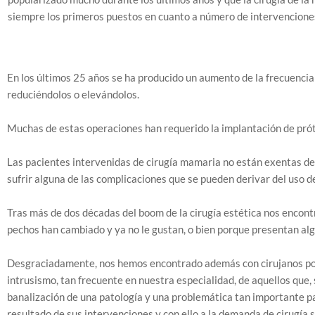
siempre los primeros puestos en cuanto a número de intervenciones
En los últimos 25 años se ha producido un aumento de la frecuencia
reduciéndolos o elevándolos.
Muchas de estas operaciones han requerido la implantación de próte
Las pacientes intervenidas de cirugía mamaria no están exentas de 
sufrir alguna de las complicaciones que se pueden derivar del uso d
Tras más de dos décadas del boom de la cirugía estética nos encon
pechos han cambiado y ya no le gustan, o bien porque presentan al
Desgraciadamente, nos hemos encontrado además con cirujanos poco
intrusismo, tan frecuente en nuestra especialidad, de aquellos que, 
banalización de una patología y una problemática tan importante pa
resultado de sus intervenciones y con ello a la demanda de cirugía 