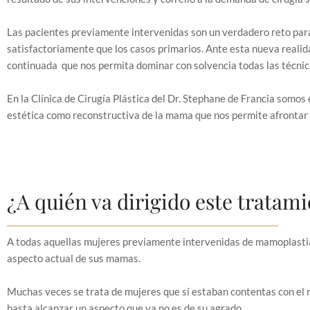
Las pacientes previamente intervenidas son un verdadero reto para 
satisfactoriamente que los casos primarios. Ante esta nueva realid
continuada que nos permita dominar con solvencia todas las técnicas
En la Clínica de Cirugía Plástica del Dr. Stephane de Francia somo
estética como reconstructiva de la mama que nos permite afrontar 
¿A quién va dirigido este tratam
A todas aquellas mujeres previamente intervenidas de mamoplasti
aspecto actual de sus mamas.
Muchas veces se trata de mujeres que sí estaban contentas con el 
hasta alcanzar un aspecto que ya no es de su agrado.