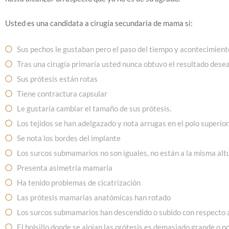
Usted es una candidata a cirugía secundaria de mama si:
Sus pechos le gustaban pero el paso del tiempo y acontecimien
Tras una cirugía primaria usted nunca obtuvo el resultado dese
Sus prótesis están rotas
Tiene contractura capsular
Le gustaría cambiar el tamaño de sus prótesis.
Los tejidos se han adelgazado y nota arrugas en el polo superior
Se nota los bordes del implante
Los surcos submamarios no son iguales, no están a la misma alt
Presenta asimetría mamaria
Ha tenido problemas de cicatrización
Las prótesis mamarias anatómicas han rotado
Los surcos submamarios han descendido o subido con respecto a
El bolsillo donde se alojan las prótesis es demasiado grande o no