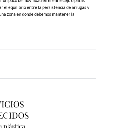
 un poco de movilidad en el entrecejo o patas
 el equilibrio entre la persistencia de arrugas y
es una zona en donde debemos mantener la
VICIOS
ECIDOS
a plástica