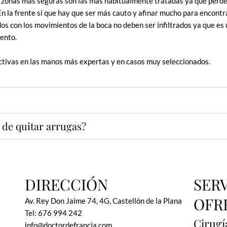
 zonas más seguras son las más habitualmente tratadas ya que perder
n la frente sí que hay que ser más cauto y afinar mucho para encontrar
dos con los movimientos de la boca no deben ser infiltrados ya que 
ento.
ctivas en las manos más expertas y en casos muy seleccionados.
 de quitar arrugas?
DIRECCIÓN
SER
OFR
Av. Rey Don Jaime 74, 4G, Castellón de la Plana
Tel: 676 994 242
Cirugí
info@doctordefrancia.com