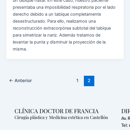
un tabique nasal. En este caso, nuestro paciente
presentaba una imposibilidad respiratoria por el lado
derecho debido a un tabique completamente
desestructurado. Para ello, realizamos una
reconstrucción extracorpórea subtotal del tabique
para simetrizar la nariz. Además tratamos de
levantar la punta y disminuir la proyección de la
misma.
←
Anterior
1
2
CLÍNICA DOCTOR DE FRANCIA
DI
Cirugía plástica y Medicina estética en Castellón
Av. 
Tel: