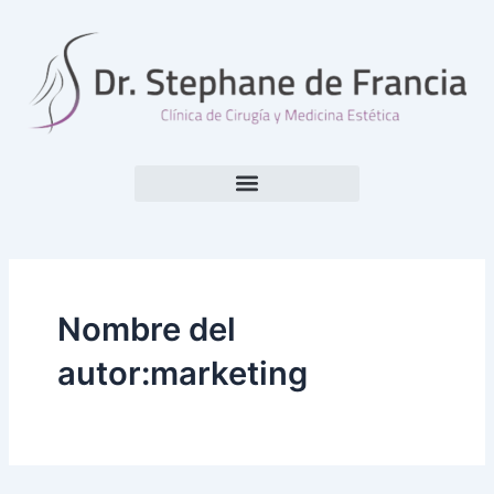
Ir
Paginación
al
de
contenido
entradas
CIRUGÍA PLÁSTICA
MEDICINA ESTÉTICA
Nombre del
autor:marketing