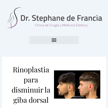
Ir
al
contenido
CIRUGÍA PLÁSTICA
MEDICINA ESTÉTICA
Rinoplastia
para
disminuir la
giba dorsal