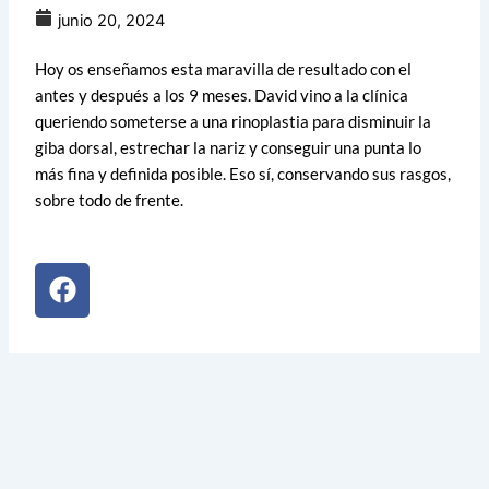
junio 20, 2024
Hoy os enseñamos esta maravilla de resultado con el
antes y después a los 9 meses. David vino a la clínica
queriendo someterse a una rinoplastia para disminuir la
giba dorsal, estrechar la nariz y conseguir una punta lo
más fina y definida posible. Eso sí, conservando sus rasgos,
sobre todo de frente.
F
a
c
e
b
o
o
k